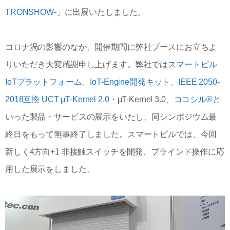
TRONSHOW-」
に出展いたしました。
コロナ渦の影響のなか、開催期間に弊社ブースにお立ちよ
りいただき大変感謝申し上げます。弊社では
スマートビル
IoTプラットフォーム
、
IoT-Engine開発キット
、
IEEE 2050-
2018互換 UCT μT-Kernel 2.0
・μT-Kernel 3.0、
ココシル
®
と
いった製品・サービスの展示をいたし、同シンポジウム最
終日をもって無事終了しました。スマートビルでは、今回
新しく4方向+1 非接触スイッチを開発、ブラインド操作に応
用した展示をしました。