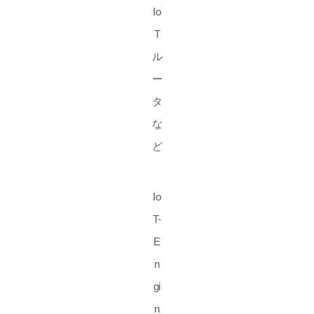
Io
T
ル
ー
タ
な
ど
Io
T-
E
n
gi
n