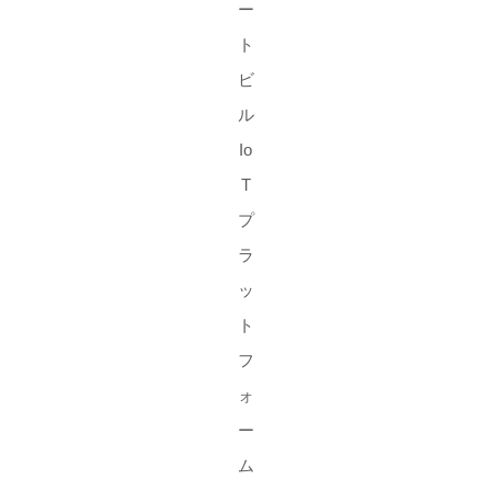
ー
ト
ビ
ル
Io
T
プ
ラ
ッ
ト
フ
ォ
ー
ム