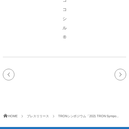
コ
コ
シ
ル
®
HOME
プレスリリース
TRONシンポジウム「2021 TRON Sympo...