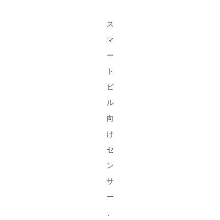
ス
マ
ー
ト
ビ
ル
向
け
セ
ン
サ
ー
、